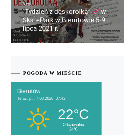
Next
“Tydzień z deskorolką”
w
Next
post:
SkatePark w Bierutowie 5-9
lipca 2021 r.
POGODA W MIEŚCIE