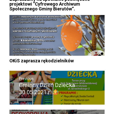
projektowi “Cyfrowego Archiwum
Społecznego Gminy Bierutów”.
OKiS zaprasza rękodzielników
Nawigacja
Previous
wpisu
Gminny Dzień Dziecka
Previous
post:
30.05.2021 r.