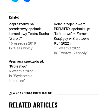
to
to
share
share
on
on
Twitter
Facebook
(Opens
(Opens
in
in
Related
new
new
window)
window)
Zapraszamy na
Relacja zdjęciowa z
premierowy spektakl
PREMIERY spektaklu pt.
komediowy Teatru Ruchu
“Królestwo” – Zamek
“Zero 7”
Książęcy w Bierutowie
9.04.2022 r.
16 września 2019
In "Czas wolny"
11 kwietnia 2022
In "Twórcy i Zespoły"
Premiera spektaklu pt.
“Królestwo”
6 kwietnia 2022
In "Wydarzenia
kulturalne"
WYDARZENIA KULTURALNE
RELATED ARTICLES