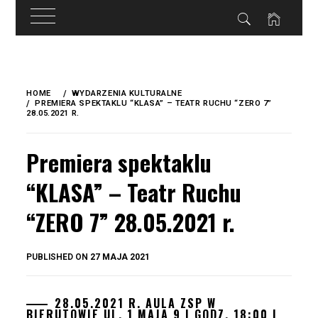
do
treści
Skip
to
HOME
WYDARZENIA KULTURALNE
content
PREMIERA SPEKTAKLU “KLASA” – TEATR RUCHU “ZERO 7”
28.05.2021 R.
Premiera spektaklu
“KLASA” – Teatr Ruchu
“ZERO 7” 28.05.2021 r.
BY
PUBLISHED ON
27 MAJA 2021
OKIS
28.05.2021 R. AULA ZSP W
BIERUTOWIE UL. 1 MAJA 9 | GODZ. 18:00 |