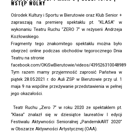
WSTĘP WOLNY
Ośrodek Kultury i Sportu w Bierutowie oraz Klub Senior +
zapraszają na premierę spektaklu pt. "KLASA" w
wykonaniu Teatru Ruchu "ZERO 7" w reżyserii Andrzeja
Kozłowskiego.
Fragmenty tego znakomitego spektaklu można było
obejrzeć online podczas obchodów tegorocznego Dnia
Teatru na stronie
facebook.com/OKiSwBierutowie/videos/4395263100489898
Tym razem mamy przyjemność zaprosić Państwa w
piątek 28.05.2021 r. do Auli ZSP w Bierutowie przy ul. 1
maja 9 na wspólne przeżywanie przedstawienia w pełnej
jego okazałości.
Teatr Ruchu „Zero 7” w roku 2020 ze spektaklem pt.
“Klasa” znalazł się w dziesiątce laureatów I edycji
Festiwalu Aktywności Senioralnej „PandemikART 2020”
w Obszarze Aktywności Artystycznej (OAA).