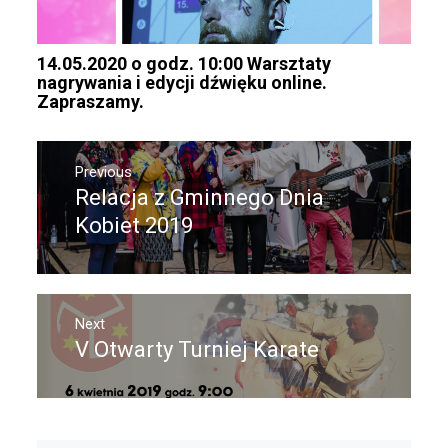
14.05.2020 o godz. 10:00 Warsztaty
nagrywania i edycji dźwięku online.
Zapraszamy.
Nawigacja
Previous
wpisu
Relacja z Gminnego Dnia
Previous
post:
Kobiet 2019
Next
V Otwarty Turniej Karate
Next
post: