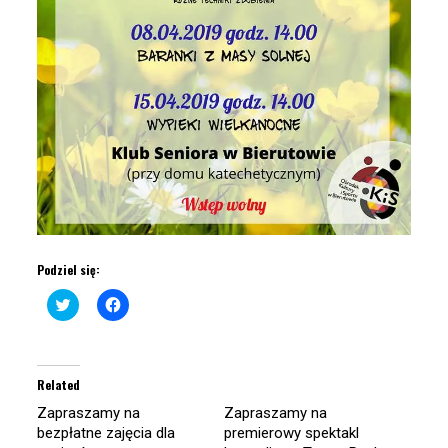
Podziel się:
Click
Click
to
to
share
share
on
on
Twitter
Facebook
(Opens
(Opens
in
in
Related
new
new
window)
window)
Zapraszamy na
Zapraszamy na
bezpłatne zajęcia dla
premierowy spektakl