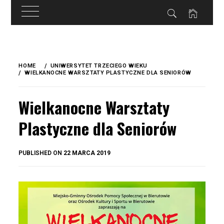
do
treści
Skip
to
HOME
UNIWERSYTET TRZECIEGO WIEKU
content
WIELKANOCNE WARSZTATY PLASTYCZNE DLA SENIORÓW
Wielkanocne Warsztaty
Plastyczne dla Seniorów
BY
PUBLISHED ON
22 MARCA 2019
OKIS