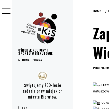
do
Skip
treści
to
HOME
content
Za
Wi
OŚRODEK KULTURY I
SPORTU W BIERUTOWIE
STORNA GŁÓWNA
PUBLISHE
Primary
Menu
Świętujemy 760-lecie
Hist
nadania praw miejskich
Ratuszow
miastu Bierutów.
22 wr
O nas