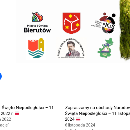
Click
to
share
on
r
Facebook
s
(Opens
in
new
w)
window)
Święto Niepodległości – 11
Zapraszamy na obchody Narodo
 2022 r.
Święta Niepodległości – 11 listop
2024
a 2022
acje"
6 listopada 2024