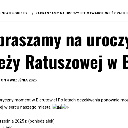
UNCATEGORIZED
ZAPRASZAMY NA UROCZYSTE OTWARCIE WIEŻY RATUS
praszamy na urocz
eży Ratuszowej w 
BY
D ON
4 WRZEŚNIA 2025
OKIS
oryczny moment w Bierutowie! Po latach oczekiwania ponownie mo
ej w sercu naszego miasta.
ześnia 2025 r. (poniedziałek)