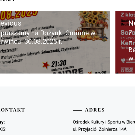
acja
revious
N
praszamy na Dożynki Gminne w
Z 
evious
N
rwińcu! 30.08.2025 r.
– 
st:
po
Be
w 
KONTAKT
ADRES
ny:
Ośrodek Kultury i Sportu w Bie
KiS:
ul. Przyjaciół Żołnierza 14A