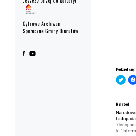
Jeszcze bliżej do kultury!
Cyfrowe Archiwum
Społeczne Gminy Bierutów
Podziel się:
Click
to
share
on
Twitte
(Open
in
Related
new
windo
Narodowe 
Listopada
7 listopad
In "Inform