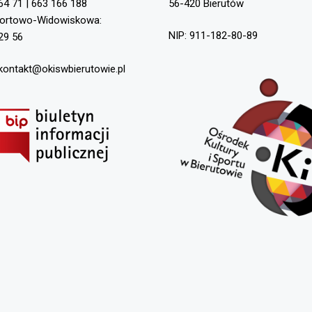
64 71 | 663 166 188
56-420 Bierutów
portowo-Widowiskowa:
NIP: 911-182-80-89
29 56
 kontakt@okiswbierutowie.pl