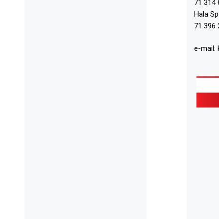
71 314 
Hala S
71 396 
e-mail: