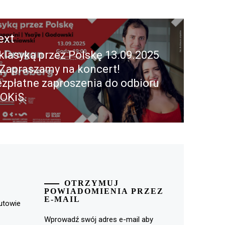
ext
klasyką przez Polskę 13.09.2025
ext
Zapraszamy na koncert!
st:
zpłatne zaproszenia do odbioru
OKiS.
OTRZYMUJ
POWIADOMIENIA PRZEZ
E-MAIL
rutowie
Wprowadź swój adres e-mail aby