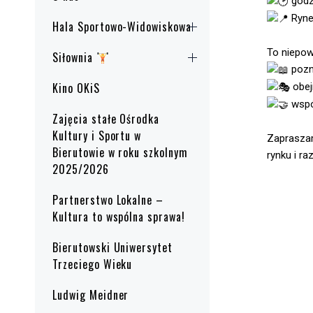
godz
Ryne
Hala Sportowo-Widowiskowa
To niepow
Siłownia
pozna
Kino OKiS
obej
wspó
Zajęcia stałe Ośrodka
Kultury i Sportu w
Zapraszam
Bierutowie w roku szkolnym
rynku i r
2025/2026
Partnerstwo Lokalne –
Kultura to wspólna sprawa!
Bierutowski Uniwersytet
Trzeciego Wieku
Ludwig Meidner