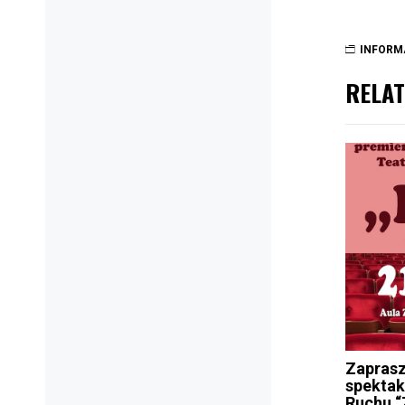
INFORM
RELAT
Zapras
spektak
Ruchu “