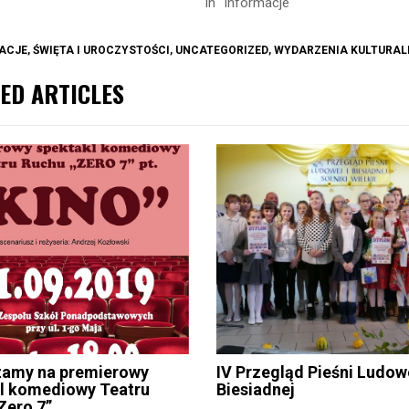
In "Informacje"
ACJE
,
ŚWIĘTA I UROCZYSTOŚCI
,
UNCATEGORIZED
,
WYDARZENIA KULTURAL
ED ARTICLES
zamy na premierowy
IV Przegląd Pieśni Ludowe
l komediowy Teatru
Biesiadnej
Zero 7”