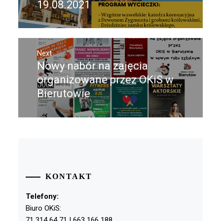
post:
19.08.2021
Next
Nowy nabór na zajęcia
Next
post:
organizowane przez OKiS w
Bierutowie
KONTAKT
Telefony:
Biuro OKiS:
71 314 64 71 | 663 166 188