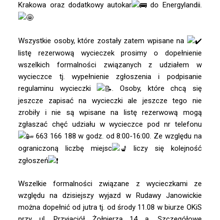
Krakowa oraz dodatkowy autokar
do Energylandii.
Wszystkie osoby, które zostały zatem wpisane na
listę rezerwową wycieczek prosimy o dopełnienie
wszelkich formalności związanych z udziałem w
wycieczce tj. wypełnienie zgłoszenia i podpisanie
regulaminu wycieczki
. Osoby, które chcą się
jeszcze zapisać na wycieczki ale jeszcze tego nie
zrobiły i nie są wpisane na listę rezerwową mogą
zgłaszać chęć udziału w wycieczce pod nr telefonu
663 166 188 w godz. od 8:00-16:00. Ze względu na
ograniczoną liczbę miejsc
liczy się kolejność
zgłoszeń
Wszelkie formalności związane z wycieczkami ze
względu na dzisiejszy wyjazd w Rudawy Janowickie
można dopełnić od jutra tj. od środy 11.08 w biurze OKiS
przy ul. Przyjaciół Żołnierza 14 a. Szczegółowe