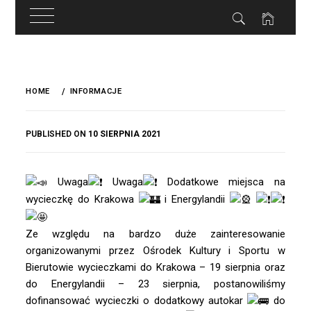
do
treści
Skip
to
HOME
INFORMACJE
content
BY
PUBLISHED ON
10 SIERPNIA 2021
OKIS
Uwaga
Uwaga
Dodatkowe miejsca na
wycieczkę do Krakowa
i Energylandii
Ze względu na bardzo duże zainteresowanie
organizowanymi przez
Ośrodek Kultury i Sportu w
Bierutowie
wycieczkami do Krakowa – 19 sierpnia oraz
do Energylandii – 23 sierpnia, postanowiliśmy
dofinansować wycieczki o dodatkowy autokar
do