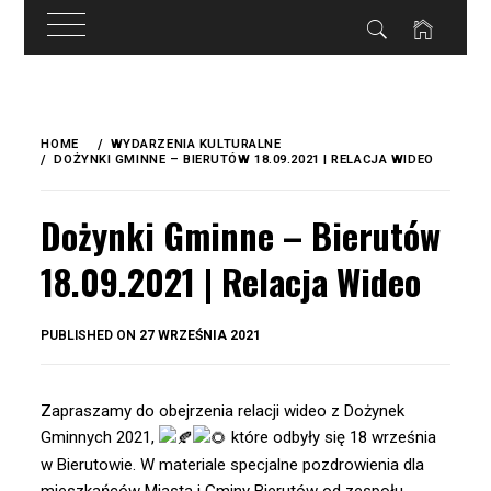
do
treści
Skip
to
HOME
WYDARZENIA KULTURALNE
content
DOŻYNKI GMINNE – BIERUTÓW 18.09.2021 | RELACJA WIDEO
Dożynki Gminne – Bierutów
18.09.2021 | Relacja Wideo
BY
PUBLISHED ON
27 WRZEŚNIA 2021
OKIS
Zapraszamy do obejrzenia relacji wideo z Dożynek
Gminnych 2021,
które odbyły się 18 września
w Bierutowie. W materiale specjalne pozdrowienia dla