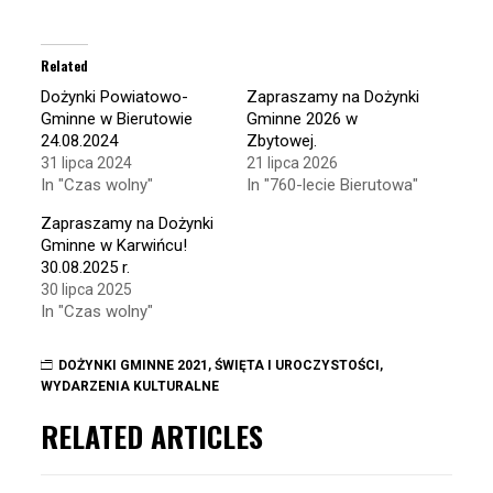
share
share
on
on
Twitter
Facebook
(Opens
(Opens
in
in
Related
new
new
window)
window)
Dożynki Powiatowo-
Zapraszamy na Dożynki
Gminne w Bierutowie
Gminne 2026 w
24.08.2024
Zbytowej.
31 lipca 2024
21 lipca 2026
In "Czas wolny"
In "760-lecie Bierutowa"
Zapraszamy na Dożynki
Gminne w Karwińcu!
30.08.2025 r.
30 lipca 2025
In "Czas wolny"
DOŻYNKI GMINNE 2021
,
ŚWIĘTA I UROCZYSTOŚCI
,
WYDARZENIA KULTURALNE
RELATED ARTICLES