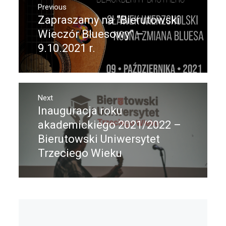
Previous
wpisu
Zapraszamy na “Bierutowski
Previous
post:
Wieczór Bluesowy” –
9.10.2021 r.
Next
Inauguracja roku
Next
post:
akademickiego 2021/2022 –
Bierutowski Uniwersytet
Trzeciego Wieku