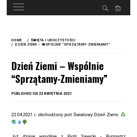
do
treści
Skip
to
HOME
ŚWIĘTA I UROCZYSTOŚCI
content
DZIEŃ ZIEMI – WSPÓLNIE “SPRZĄTAMY-ZMIENIAMY”
Dzień Ziemi – Wspólnie
“Sprzątamy-Zmieniamy”
BY
PUBLISHED ON
22 KWIETNIA 2021
OKIS
22.04.2021 r. obchodzony jest Światowy Dzień Ziemi.
Już dzisiaj wspólnie z
Piotr Sawicki - Burmistrz