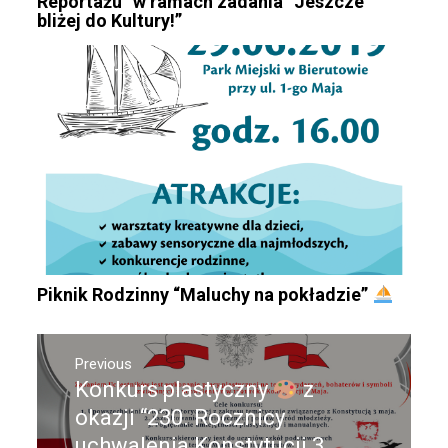
Reportażu” w ramach zadania “Jeszcze
bliżej do Kultury!”
Piknik Rodzinny “Maluchy na pokładzie”
Nawigacja
Previous
wpisu
Konkurs plastyczny
z
Previous
post:
okazji “230. Rocznicy
uchwalenia Konstytucji 3