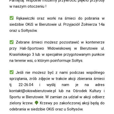
Pamiętaj. Wspólnie możemy przywrócić piękno przyrody
w naszym otoczeniu !
Rękawiczki oraz worki na śmieci do pobrania w
siedzibie OKiS w Bierutowie ul. Przyjaciół Żołnierza 14a
oraz u Sołtysów.
Zebrane śmieci możesz pozostawić w kontenerze
przy Hali-Sportowo Widowiskowej w Bierutowie ul.
Krasińskiego 3 lub w specjalnie przygotowanym punkcie
na terenie wsi, o którym poinformuje Sołtys.
Jeśli nie możesz być z nami podczas wspólnego
sprzątania, zrób zdjęcie w trakcie akcji zbierania śmieci
tj. 22-26.04 i wyślij nam je na adres
kontakt@okiswbierutowie.pl lub na Ośrodek Kultury i
Sportu w Bierutowie. W zamian za udział w akcji odbierz
zielony krzew.
Krzewy po zakończonej akcji będą do
odebrania w siedzibie OKiS oraz u Sołtysów.