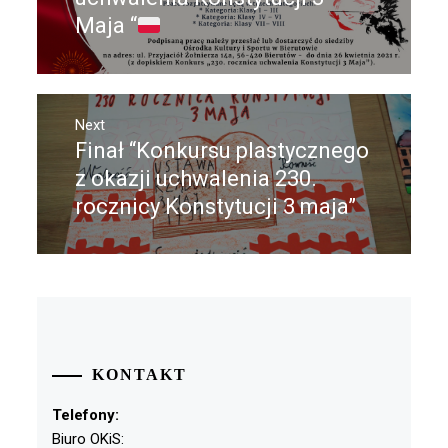
Maja “
Next
Finał “Konkursu plastycznego
Next
post:
z okazji uchwalenia 230.
rocznicy Konstytucji 3 maja”
KONTAKT
Telefony:
Biuro OKiS: