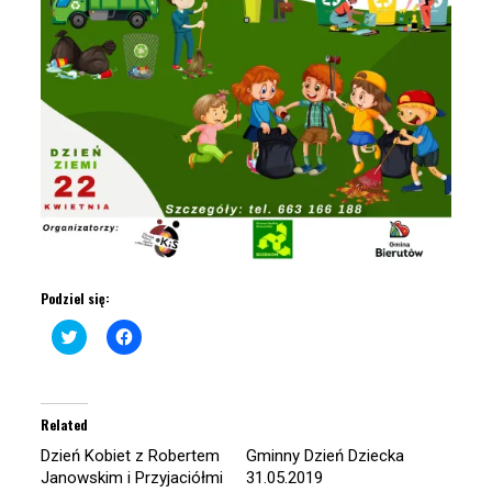
Podziel się:
Click
Click
to
to
share
share
on
on
Twitter
Facebook
(Opens
(Opens
in
in
Related
new
new
window)
window)
Dzień Kobiet z Robertem
Gminny Dzień Dziecka
Janowskim i Przyjaciółmi
31.05.2019