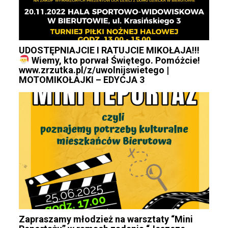
UDOSTĘPNIAJCIE I RATUJCIE MIKOŁAJA!!!
Wiemy, kto porwał Świętego. Pomóżcie!
www.zrzutka.pl/z/uwolnijswietego |
MOTOMIKOŁAJKI – EDYCJA 3
Zapraszamy młodzież na warsztaty “Mini