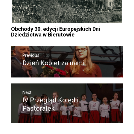
Obchody 30. edycji Europejskich Dni
Dziedzictwa w Bierutowie
Nawigacja
Previous
wpisu
Dzień Kobiet za nami
Previous
post:
Next
IV Przegląd Kolęd i
Next
post:
Pastorałek