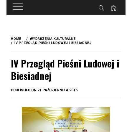
do
treści
Skip
to
HOME
WYDARZENIA KULTURALNE
content
IV PRZEGLĄD PIEŚNI LUDOWEJ I BIESIADNEJ
IV Przegląd Pieśni Ludowej i
Biesiadnej
BY
PUBLISHED ON
21 PAŹDZIERNIKA 2016
OKIS