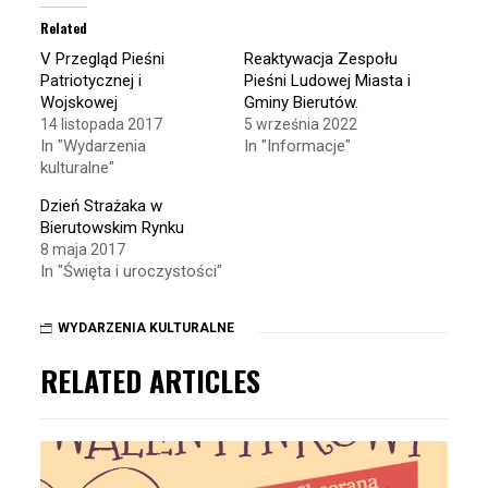
(Opens
(Opens
in
in
Related
new
new
window)
window)
V Przegląd Pieśni
Reaktywacja Zespołu
Patriotycznej i
Pieśni Ludowej Miasta i
Wojskowej
Gminy Bierutów.
14 listopada 2017
5 września 2022
In "Wydarzenia
In "Informacje"
kulturalne"
Dzień Strażaka w
Bierutowskim Rynku
8 maja 2017
In "Święta i uroczystości"
WYDARZENIA KULTURALNE
RELATED ARTICLES