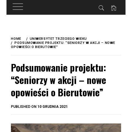
do
treści
Skip
to
HOME
UNIWERSYTET TRZECIEGO WIEKU
content
PODSUMOWANIE PROJEKTU: “SENIORZY W AKCJI – NOWE
OPOWIEŚCI O BIERUTOWIE”
Podsumowanie projektu:
“Seniorzy w akcji – nowe
opowieści o Bierutowie”
BY
PUBLISHED ON
10 GRUDNIA 2021
OKIS