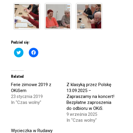
Podziel się:
Click
Click
to
to
share
share
on
on
Twitter
Facebook
(Opens
(Opens
in
in
Related
new
new
window)
window)
Ferie zimowe 2019 z
Z klasyką przez Polskę
OKiSem
13.09.2025 –
Zapraszamy na koncert!
23 stycznia 2019
In "Czas wolny"
Bezpłatne zaproszenia
do odbioru w OKiS.
9 września 2025
In "Czas wolny"
Wycieczka w Rudawy