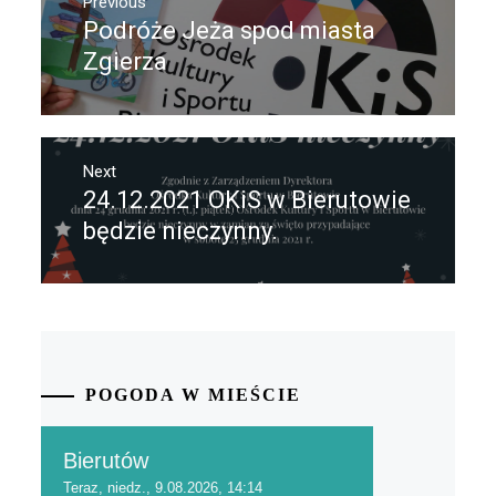
Previous
wpisu
Podróże Jeża spod miasta
Previous
post:
Zgierza
Next
24.12.2021 OKiS w Bierutowie
Next
post:
będzie nieczynny.
POGODA W MIEŚCIE