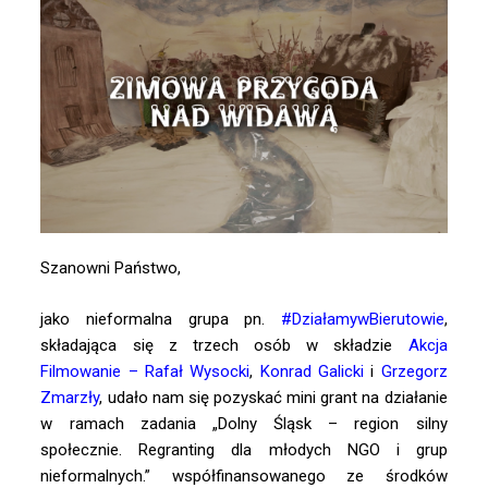
Szanowni Państwo,
jako nieformalna grupa pn.
#DziałamywBierutowie
,
składająca się z trzech osób w składzie
Akcja
Filmowanie – Rafał Wysocki
,
Konrad Galicki
i
Grzegorz
Zmarzły
, udało nam się pozyskać mini grant na działanie
w ramach zadania „Dolny Śląsk – region silny
społecznie. Regranting dla młodych NGO i grup
nieformalnych.” współfinansowanego ze środków