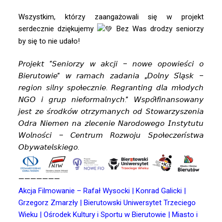
Wszystkim, którzy zaangażowali się w projekt
serdecznie dziękujemy
Bez Was drodzy seniorzy
by się to nie udało!
𝘗𝘳𝘰𝘫𝘦𝘬𝘵 “𝘚𝘦𝘯𝘪𝘰𝘳𝘻𝘺 𝘸 𝘢𝘬𝘤𝘫𝘪 – 𝘯𝘰𝘸𝘦 𝘰𝘱𝘰𝘸𝘪𝘦𝘴́𝘤𝘪 𝘰
𝘉𝘪𝘦𝘳𝘶𝘵𝘰𝘸𝘪𝘦” 𝘸 𝘳𝘢𝘮𝘢𝘤𝘩 𝘻𝘢𝘥𝘢𝘯𝘪𝘢 „𝘋𝘰𝘭𝘯𝘺 𝘚́𝘭𝘢̨𝘴𝘬 –
𝘳𝘦𝘨𝘪𝘰𝘯 𝘴𝘪𝘭𝘯𝘺 𝘴𝘱𝘰ł𝘦𝘤𝘻𝘯𝘪𝘦. 𝘙𝘦𝘨𝘳𝘢𝘯𝘵𝘪𝘯𝘨 𝘥𝘭𝘢 𝘮ł𝘰𝘥𝘺𝘤𝘩
𝘕𝘎𝘖 𝘪 𝘨𝘳𝘶𝘱 𝘯𝘪𝘦𝘧𝘰𝘳𝘮𝘢𝘭𝘯𝘺𝘤𝘩.” 𝘞𝘴𝘱𝘰́ł𝘧𝘪𝘯𝘢𝘯𝘴𝘰𝘸𝘢𝘯𝘺
𝘫𝘦𝘴𝘵 𝘻𝘦 𝘴́𝘳𝘰𝘥𝘬𝘰́𝘸 𝘰𝘵𝘳𝘻𝘺𝘮𝘢𝘯𝘺𝘤𝘩 𝘰𝘥 𝘚𝘵𝘰𝘸𝘢𝘳𝘻𝘺𝘴𝘻𝘦𝘯𝘪𝘢
𝘖𝘥𝘳𝘢 𝘕𝘪𝘦𝘮𝘦𝘯 𝘯𝘢 𝘻𝘭𝘦𝘤𝘦𝘯𝘪𝘦 𝘕𝘢𝘳𝘰𝘥𝘰𝘸𝘦𝘨𝘰 𝘐𝘯𝘴𝘵𝘺𝘵𝘶𝘵𝘶
𝘞𝘰𝘭𝘯𝘰𝘴́𝘤𝘪 – 𝘊𝘦𝘯𝘵𝘳𝘶𝘮 𝘙𝘰𝘻𝘸𝘰𝘫𝘶 𝘚𝘱𝘰ł𝘦𝘤𝘻𝘦𝘯́𝘴𝘵𝘸𝘢
𝘖𝘣𝘺𝘸𝘢𝘵𝘦𝘭𝘴𝘬𝘪𝘦𝘨𝘰.
———————
Akcja Filmowanie – Rafał Wysocki
|
Konrad Galicki
|
Grzegorz Zmarzły
|
Bierutowski Uniwersytet Trzeciego
Wieku
|
Ośrodek Kultury i Sportu w Bierutowie
|
Miasto i