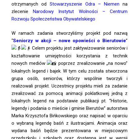
otrzymanych od
Stowarzyszenie Odra – Niemen
na
zlecenie
Narodowy Instytut Wolności – Centrum
Rozwoju Społeczeństwa Obywatelskiego
W ramach zadania stworzyliśmy projekt pod nazwą
“
Seniorzy w akcji – nowe opowieści o Bierutowie
”
Celem projektu jest zaktywizowanie seniorów i
kształtowanie umiejętności korzystania z technik
nowych mediów
poprzez zrealizowanie „na nowo”
lokalnych legend i bajek. W tym celu została stworzona
grupa osób, seniorów, którzy wspólnie tworzyli i
realizowali projekt. Uczestnicy projektu mieli za zadanie
zrealizować za pomocą animacji poklatkowej jedną z
lokalnych legend na podstawie publikacji pt. “Historie,
legendy i podania o mieście i gminie Bierutów” autorstwa
Marka Krzysztofa Bińkowskiego oraz napisać w oparciu
o wybraną legendę baśń z ilustracjami. Animacja oraz
wydana baśń będzie prezentowana w miejscowym
przedszkolu i szkołach oraz dostępna jest w wersji