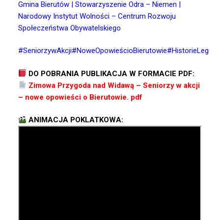
Gmina Bierutów
|
Stowarzyszenie Odra – Niemen
|
Narodowy Instytut Wolności – Centrum Rozwoju
Społeczeństwa Obywatelskiego
#SeniorzywAkcji
#NoweOpowieścioBierutowie
#HistorieLegen
DO POBRANIA PUBLIKACJA W FORMACIE PDF:
Zimowa Przygoda nad Widawą – Seniorzy w akcji
– nowe opowieści o Bierutowie. pdf
ANIMACJA POKLATKOWA: