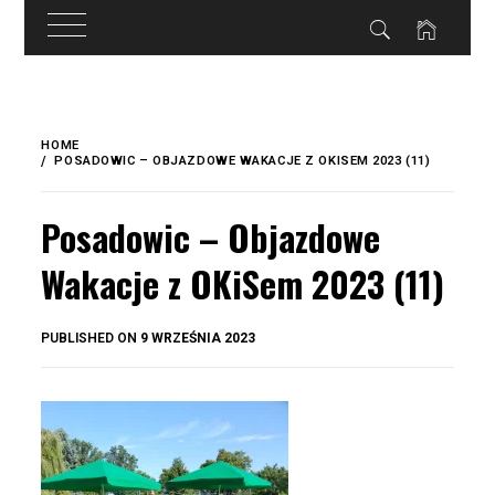
do
treści
Skip
to
HOME
content
POSADOWIC – OBJAZDOWE WAKACJE Z OKISEM 2023 (11)
Posadowic – Objazdowe
Wakacje z OKiSem 2023 (11)
BY
PUBLISHED ON
9 WRZEŚNIA 2023
OKIS