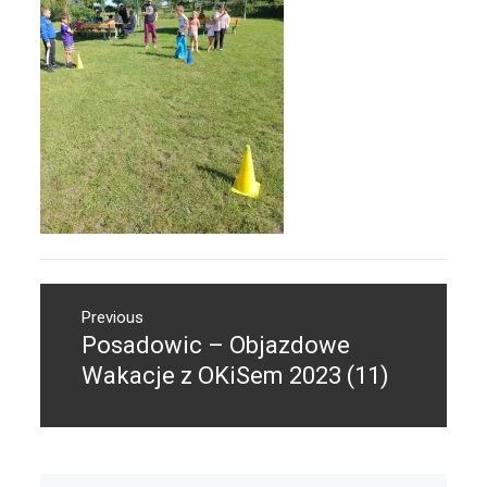
Nawigacja
Previous
wpisu
Posadowic – Objazdowe
Previous
post:
Wakacje z OKiSem 2023 (11)