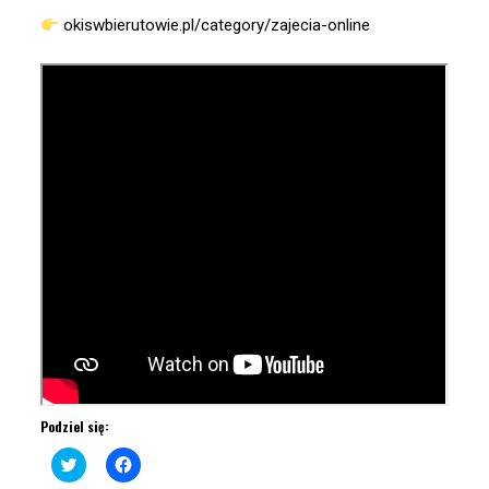
okiswbierutowie.pl/category/zajecia-online
Podziel się:
Click
Click
to
to