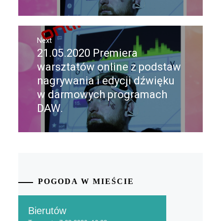
Next
21.05.2020 Premiera
Next
post:
warsztatów online z podstaw
nagrywania i edycji dźwięku
w darmowych programach
DAW.
POGODA W MIEŚCIE