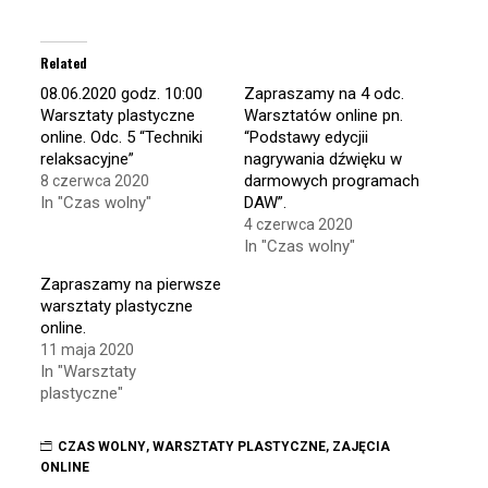
share
share
on
on
Twitter
Facebook
(Opens
(Opens
in
in
Related
new
new
window)
window)
08.06.2020 godz. 10:00
Zapraszamy na 4 odc.
Warsztaty plastyczne
Warsztatów online pn.
online. Odc. 5 “Techniki
“Podstawy edycjii
relaksacyjne”
nagrywania dźwięku w
darmowych programach
8 czerwca 2020
In "Czas wolny"
DAW”.
4 czerwca 2020
In "Czas wolny"
Zapraszamy na pierwsze
warsztaty plastyczne
online.
11 maja 2020
In "Warsztaty
plastyczne"
CZAS WOLNY
,
WARSZTATY PLASTYCZNE
,
ZAJĘCIA
ONLINE