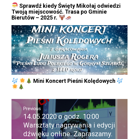
Sprawdź kiedy Święty Mikołaj odwiedzi
Twoją miejscowość. Trasa po Gminie
Bierutów – 2025 r.
Mini Koncert Pieśni Kolędowych
Nawigacja
Previous
wpisu
14.05.2020 o godz. 10:00
Previous
post:
Warsztaty nagrywania i edycji
dźwięku online. Zapraszamy.