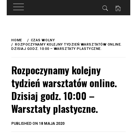
do
treści
Skip
to
HOME
CZAS WOLNY
content
ROZPOCZYNAMY KOLEJNY TYDZIEŃ WARSZTATÓW ONLINE.
DZISIAJ GODZ. 10:00 – WARSZTATY PLASTYCZNE.
Rozpoczynamy kolejny
tydzień warsztatów online.
Dzisiaj godz. 10:00 –
Warsztaty plastyczne.
BY
PUBLISHED ON
18 MAJA 2020
OKIS