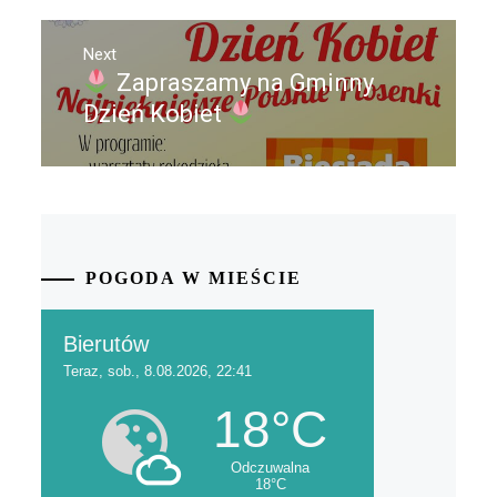
Next
Zapraszamy na Gminny
Next
post:
Dzień Kobiet
POGODA W MIEŚCIE