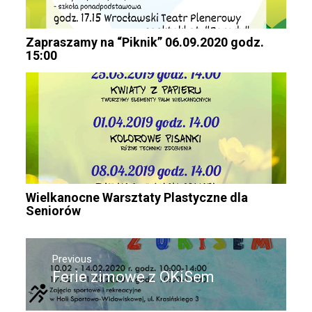
Zapraszamy na “Piknik” 06.09.2020 godz.
15:00
Wielkanocne Warsztaty Plastyczne dla
Seniorów
Nawigacja
Previous
wpisu
Ferie zimowe z OKiSem
Previous
post: