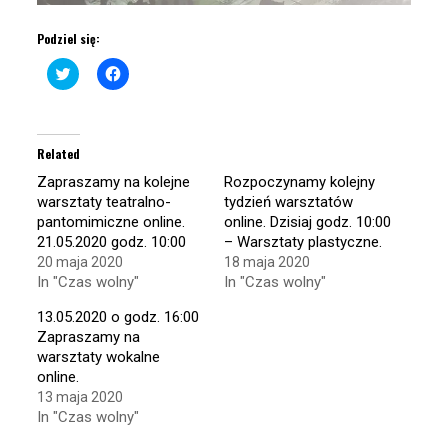
Podziel się:
Click
Click
to
to
share
share
on
on
Twitter
Facebook
(Opens
(Opens
in
in
Related
new
new
window)
window)
Zapraszamy na kolejne
Rozpoczynamy kolejny
warsztaty teatralno-
tydzień warsztatów
pantomimiczne online.
online. Dzisiaj godz. 10:00
21.05.2020 godz. 10:00
– Warsztaty plastyczne.
20 maja 2020
18 maja 2020
In "Czas wolny"
In "Czas wolny"
13.05.2020 o godz. 16:00
Zapraszamy na
warsztaty wokalne
online.
13 maja 2020
In "Czas wolny"