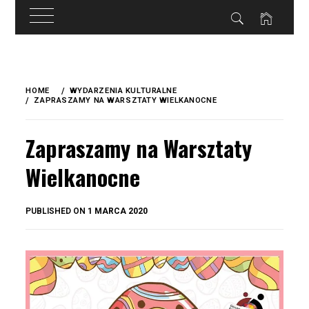
do
treści
Skip
to
HOME
WYDARZENIA KULTURALNE
content
ZAPRASZAMY NA WARSZTATY WIELKANOCNE
Zapraszamy na Warsztaty
Wielkanocne
BY
PUBLISHED ON
1 MARCA 2020
OKIS