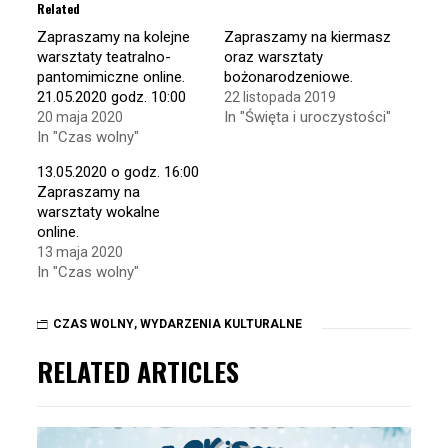
in
in
Related
new
new
window)
window)
Zapraszamy na kolejne
Zapraszamy na kiermasz
warsztaty teatralno-
oraz warsztaty
pantomimiczne online.
bożonarodzeniowe.
21.05.2020 godz. 10:00
22 listopada 2019
In "Święta i uroczystości"
20 maja 2020
In "Czas wolny"
13.05.2020 o godz. 16:00
Zapraszamy na
warsztaty wokalne
online.
13 maja 2020
In "Czas wolny"
CZAS WOLNY
,
WYDARZENIA KULTURALNE
RELATED ARTICLES