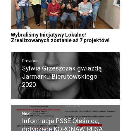
Wybraliśmy Inicjatywy Lokalne!
Zrealizowanych zostanie aż 7 projektów!
Nawigacja
Previous
wpisu
Sylwia Grzeszczak gwiazdą
Previous
post:
Jarmarku Bierutowskiego
2020
Next
Informacje PSSE Oleśnica,
Next
post:
dotyczące KORONAWIRUSA